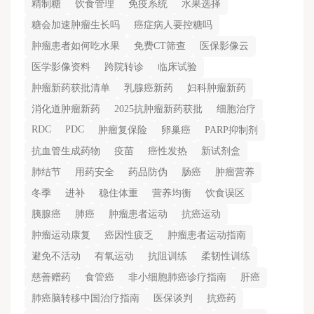
精制糖
饮食管理
免疫系统
水果选择
糖会加速肿瘤生长吗
癌症病人要控糖吗
肿瘤患者如何吃水果
免费CT筛查
医保影像云
医学影像资料
跨院转诊
临床试验
肿瘤新药获批清单
乳腺癌新药
妇科肿瘤新药
消化道肿瘤新药
2025抗肿瘤新药获批
细胞治疗
RDC
PDC
肿瘤复保险
卵巢癌
PARP抑制剂
抗血管生成药物
疫苗
癌性发热
新试剂盒
肺结节
用药安全
药品防伪
肠癌
肿瘤营养
冬季
进补
稳住体重
营养均衡
饮食误区
胰腺癌
肺癌
肿瘤患者运动
抗癌运动
肿瘤运动康复
癌因性疲乏
肿瘤患者运动指南
避免不活动
有氧运动
抗阻训练
柔韧性训练
慈善赠药
食管癌
非小细胞肺癌诊疗指南
肝癌
肺癌脑转移中国治疗指南
医保谈判
抗癌药