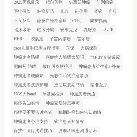
2025医保目录
靶向药物
头颈部肿瘤
前列腺癌
医疗保险
肿瘤新药
化疗
副作用
肾癌
血栓
不良反应
静脉血栓栓塞症（VTE）
防护指南
EGFR
临床术语
临床分期
安奈克尼
乳腺癌
HER2
胶质瘤
子宫内膜癌
宫颈癌
csco儿童淋巴瘤诊疗指南
医保
大病保险
肿瘤患者防晒
癌症病人能晒太阳吗
放化疗光敏反应
靶向药 防晒
放疗后皮肤护理
肿瘤患者维生素D补充
肿瘤患者硬防晒
光敏性药物注意事项
肿瘤患者皮肤护理
癌症康复期防晒
精准医疗
NGS大Panel
单基因检测
肿瘤患者沟通
癌症告知实情
肿瘤家属注意事项
癌症要不要告诉患者
晚期肿瘤如何告知病情
肿瘤患者心理支持
癌症患者知情权
保护性医疗沟通技巧
肿瘤科医患沟通话术