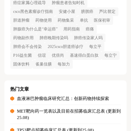
癌症家属心理疏导
肿瘤患者告知时机
csco黑色素瘤诊疗指南
安健小屋
膀胱癌
芦比替定
胆道肿瘤
药物使用
药物集采
单抗
医保初审
肺腺癌为什么是“幸运癌”
用药指南
癌痛
药物副作用
肺癌晚期传染吗
肺癌传染家人吗
肺癌会不会传染
2025csco胆道癌诊疗
每立平
P16益生菌
信谊
优倍尚
基速得白蛋白肽
每立宁
固体饮料
雀巢佳膳
每加力
热门文章
血液淋巴肿瘤临床研究汇总：创新药物持续探索
MET靶向药一览表以及目前在招募临床汇总表 (更新到
25.08)
TP53靶点招募临床汇总表 (更新到25.08)