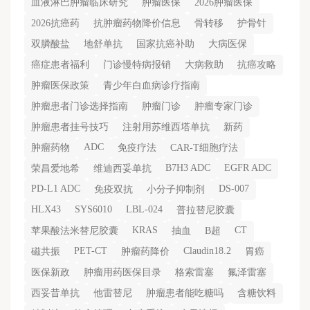
血液淋巴肿瘤临床研究
肿瘤医保
2026肿瘤医保
2026抗癌药
抗肿瘤药物降价信息
骨转移
护骨针
双膦酸盐
地舒单抗
国家抗癌补助
大病医保
癌症患者福利
门诊慢特病报销
大病救助
抗癌攻略
肿瘤医保政策
青少年白血病诊疗指南
肿瘤患者门诊选择指南
肿瘤门诊
肿瘤专家门诊
肿瘤患者挂号技巧
注射用苏维西塔单抗
新药
ADC
肿瘤药物
免疫疗法
CAR-T细胞疗法
B7H3 ADC
EGFR ADC
荣昌爱地希
维迪西妥单抗
PD-L1 ADC
DS-007
免疫双抗
小分子抑制剂
HLX43
SYS6010
LBL-024
普拉替尼胶囊
KRAS
CT
苹果酸法米替尼胶囊
抽血
B超
PET-CT
Claudin18.2
磁共振
肿瘤药降价
胃癌
医保新政
肿瘤用药医保目录
格索雷塞
氟泽雷塞
西妥昔单抗
他雷替尼
肿瘤患者能吃糖吗
含糖饮料