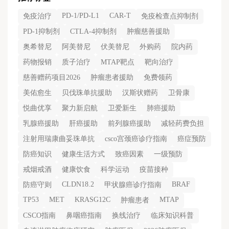
PD-1/PD-L1
CAR-T
免疫治疗
免疫检查点抑制剂
PD-1抑制剂
CTLA-4抑制剂
肿瘤慈善援助
奥希替尼
阿美替尼
伏美替尼
外购药
院内药
药物报销
质子治疗
MTAP靶点
靶向治疗
慈善赠药项目2026
肿瘤患者援助
免费领药
美佑愈生
贝伐珠单抗援助
汉斯状赠药
卫骨康
悦曲优享
聚力新启航
卫爱新生
肺癌援助
乳腺癌援助
肝癌援助
前列腺癌援助
减轻药费负担
注射用瑞康曲妥珠单抗
csco宫颈癌诊疗指南
癌症预防
防癌知识
健康生活方式
致癌因素
一级预防
戒烟戒酒
健康饮食
科学运动
疫苗接种
CLDN18.2
BRAF
防癌守则
甲状腺癌诊疗指南
TP53
MET
KRASG12C
MTAP
肿瘤患者
CSCO指南
鼻咽癌指南
换线治疗
临床知识科普